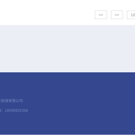
<<
>>
1/
全担保有限公司
18508932366